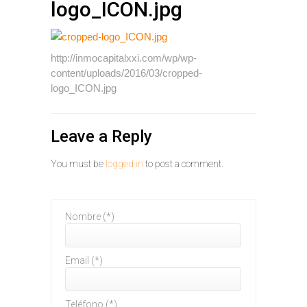
logo_ICON.jpg
http://inmocapitalxxi.com/wp/wp-
content/uploads/2016/03/cropped-
logo_ICON.jpg
Leave a Reply
You must be
logged in
to post a comment.
Nombre (*)
Email (*)
Teléfono (*)